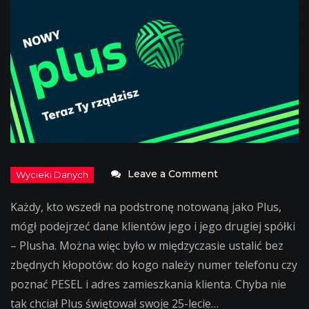
on
Leave a Comment
UWAGA:
Każdy, kto wszedł na podstronę notowaną jako Plus,
nawet
mógł podejrzeć dane klientów jego i jego drugiej spółki
najwięksi
– Plusha. Można więc było w międzyczasie ustalić bez
mają
zbędnych kłopotów: do kogo należy numer telefonu czy
wpadki…
poznać PESEL i adres zamieszkania klienta. Chyba nie
Plus
tak chciał Plus świętował swoje 25-lecie…
zdradził