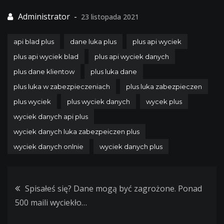
23 listopada 2021
api blad plus
dane luka plus
plus api wyciek
plus api wyciek blad
plus api wyciek danych
plus dane klientow
plus luka dane
plus luka w zabezpieczeniach
plus luka zabezpieczen
plus wyciek
plus wyciek danych
wycek plus
wyciek danych api plus
wyciek danych luka zabezpeiczen plus
wyciek danych onlnie
wyciek danych plus
Nawigacja
Spisałeś się? Dane mogą być zagrożone. Ponad
500 maili wyciekło…
wpisu