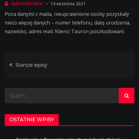
14 września 2021
Poza danymi z maila, nieuprawnione osoby pozyskały
nieco więcej danych – numer telefonu, datę urodzenia,
nazwisko, adres mail. Klienci Tauron poszkodowani.
Nawigacja
Starsze wpisy
po
Search
wpisach
for:
OSTATNIE WPISY