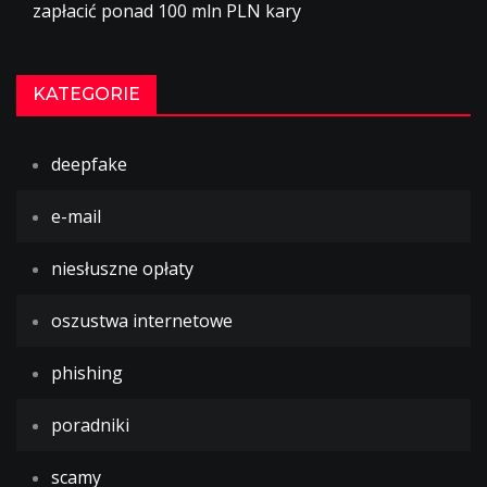
zapłacić ponad 100 mln PLN kary
KATEGORIE
deepfake
e-mail
niesłuszne opłaty
oszustwa internetowe
phishing
poradniki
scamy