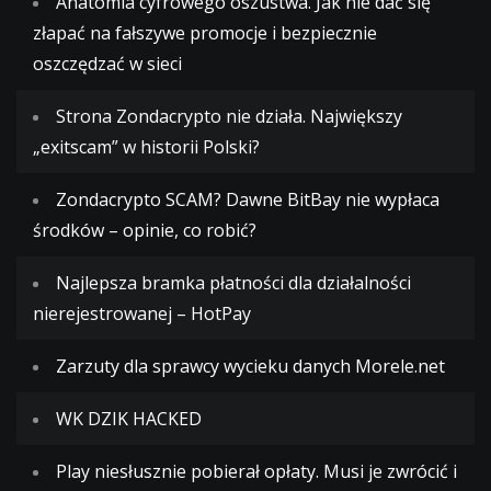
Anatomia cyfrowego oszustwa. Jak nie dać się
złapać na fałszywe promocje i bezpiecznie
oszczędzać w sieci
Strona Zondacrypto nie działa. Największy
„exitscam” w historii Polski?
Zondacrypto SCAM? Dawne BitBay nie wypłaca
środków – opinie, co robić?
Najlepsza bramka płatności dla działalności
nierejestrowanej – HotPay
Zarzuty dla sprawcy wycieku danych Morele.net
WK DZIK HACKED
Play niesłusznie pobierał opłaty. Musi je zwrócić i