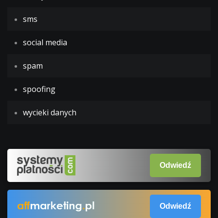
sms
social media
spam
spoofing
wycieki danych
Odwiedź
Odwiedź