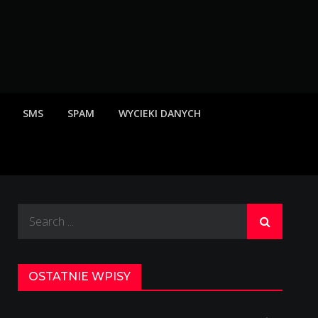
rzeżenia o scamach
SMS
SPAM
WYCIEKI DANYCH
Search
for:
OSTATNIE WPISY