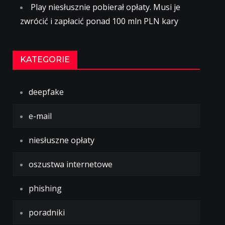
Play niesłusznie pobierał opłaty. Musi je
zwrócić i zapłacić ponad 100 mln PLN kary
KATEGORIE
deepfake
e-mail
niesłuszne opłaty
oszustwa internetowe
phishing
poradniki