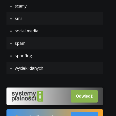
scamy
sms
social media
spam
spoofing
wycieki danych
Odwiedź