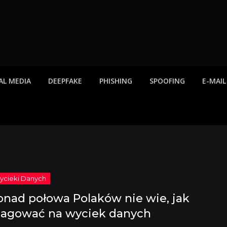
twa internetowe, ost
etowych, listy scamów, phishing, spam
AL MEDIA
DEEPFAKE
PHISHING
SPOOFING
E-MAIL
onad połowa Polaków nie wie, jak
eagować na wyciek danych