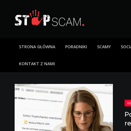
Skip
to
content
StopScam – oszus
Blog o bezpieczeństwie w sieci. Opisy oszustw intern
STRONA GŁÓWNA
PORADNIKI
SCAMY
SOCI
KONTAKT Z NAMI
P
r