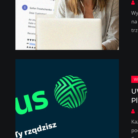
Wy
na
trz
U
P
Ka
po