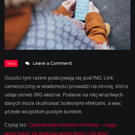
on
Leave a Comment
Oszuści
Oszuści tym razem podszywają się pod ING. Link
podszywają
zamieszczony w wiadomości prowadzi na stronę, która
się
udaje serwis ING właśnie. Podanie na niej wrażliwych
pod
danych może skutkować bolesnymi efektami, a więc
ING
przede wszystkim pustym kontem.
Czytaj też:
Cyberbezpieczeństwo w Polsce – czego
wystrzegać się podczas wojny Rosji z Ukrainą?