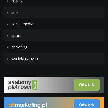
scamy
sms
social media
spam
spoofing
wycieki danych
Odwiedź
Odwiedź