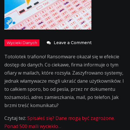
on
Leave a Comment
UWAGA:
Totolotek trafiono! Ransomware okazał się w efekcie
Totolotek
dostęp do danych. Co ciekawe, firma informuje o tym
zhakowany!
ofiary w mailach, które rozsyła. Zaszyfrowano systemy,
Kto
jednak włamywacze mogli ukraść dane użytkowników. I
stracił
to całkiem sporo, bo od pesla, przez nr dokumentu
dane?
tożsamości, adres zamieszkania, mail, po telefon. Jak
brzmi treść komunikatu?
Czytaj też:
Spisałeś się? Dane mogą być zagrożone.
Ponad 500 maili wyciekło…