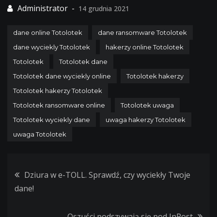
14 grudnia 2021
dane online Totolotek
dane ransomware Totolotek
dane wyciekly Totolotek
hakerzy online Totolotek
Totolotek
Totolotek dane
Totolotek dane wyciekly online
Totolotek hakerzy
Totolotek hakerzy Totolotek
Totolotek ransomware online
Totolotek uwaga
Totolotek wyciekly dane
uwaga hakerzy Totolotek
uwaga Totolotek
Nawigacja
Dziura w e-TOLL. Sprawdź, czy wyciekły Twoje
dane!
wpisu
Oszuści podszywają się pod InPost