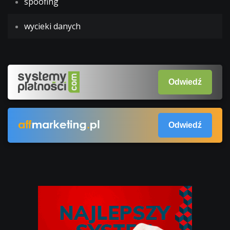
spoofing
wycieki danych
Odwiedź
Odwiedź