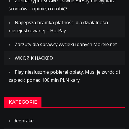
Zondacrypto SCAM? Dawne BitBay nie wypłaca
środków – opinie, co robić?
Najlepsza bramka płatności dla działalności
nierejestrowanej – HotPay
Zarzuty dla sprawcy wycieku danych Morele.net
WK DZIK HACKED
Play niesłusznie pobierał opłaty. Musi je zwrócić i
zapłacić ponad 100 mln PLN kary
KATEGORIE
deepfake