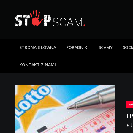
Skip
to
content
StopScam – oszus
Blog o bezpieczeństwie w sieci. Opisy oszustw intern
STRONA GŁÓWNA
PORADNIKI
SCAMY
SOCI
KONTAKT Z NAMI
U
st