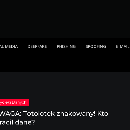
twa internetowe, ost
etowych, listy scamów, phishing, spam
AL MEDIA
DEEPFAKE
PHISHING
SPOOFING
E-MAIL
WAGA: Totolotek zhakowany! Kto
racił dane?