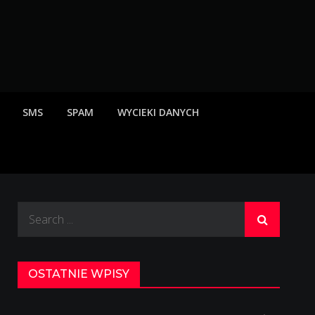
rzeżenia o scamach
SMS
SPAM
WYCIEKI DANYCH
Search
for:
OSTATNIE WPISY