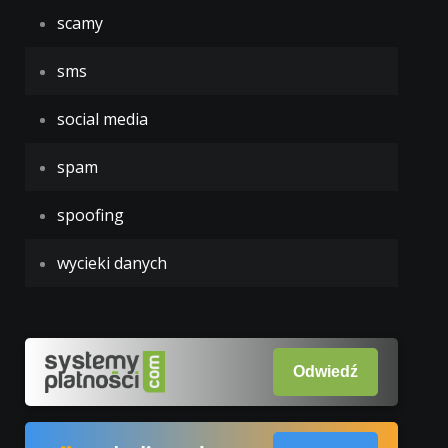
scamy
sms
social media
spam
spoofing
wycieki danych
Odwiedź