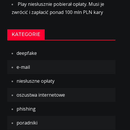
Play niesłusznie pobierał opłaty. Musi je
zwrócić i zapłacić ponad 100 mln PLN kary
KATEGORIE
deepfake
e-mail
niesłuszne opłaty
oszustwa internetowe
phishing
poradniki