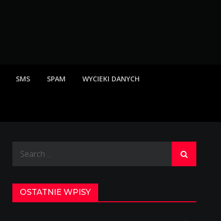
rzeżenia o scamach
SMS
SPAM
WYCIEKI DANYCH
Search
for:
OSTATNIE WPISY