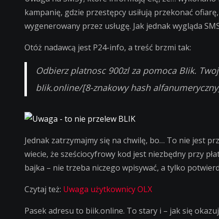
–
kampanię, gdzie przestępcy usiłują przekonać ofiarę
to
wygenerowany przez usługę. Jak jednak wygląda SM
nie
przele
Otóż nadawcą jest P24-info, a treść brzmi tak:
BLIK
Odbierz platnosc 900zl za pomoca BIik. Twoj
bIik.online/[8-znakowy hash alfanumeryczny
Jednak zatrzymajmy się na chwilę, bo… To nie jest prze
wiecie, że sześciocyfrowy kod jest niezbędny przy pła
bajka – nie trzeba niczego wpisywać, a tylko potwierdz
Czytaj też:
Uwaga użytkownicy OLX
Pasek adresu to biik.online. To stary i – jak się okazuj