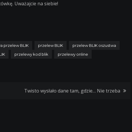
wkę. Uważajcie na siebie!
a przelew BLIK
przelew BLIK
przelew BLIK oszustwa
LIK
przelewy kod blik
przelewy online
Twisto wysłało dane tam, gdzie… Nie trzeba