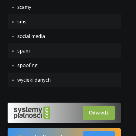
scamy
sms
social media
spam
spoofing
wycieki danych
Odwiedź