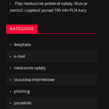
Play niesłusznie pobierał opłaty. Musi je
zwrócić i zapłacić ponad 100 mln PLN kary
KATEGORIE
deepfake
e-mail
niesłuszne opłaty
oszustwa internetowe
phishing
poradniki