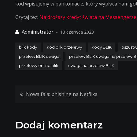
kod wpisujemy w bankomacie, który wypłaca nam gotó
Czytaj też:
Najdroższy kredyt świata na Messengerze
13 czerwca 2023
blik kody
kod blik przelewy
kody BLIK
oszustw
przelew BLIK uwaga
przelew BLIK uwaga na przelew B
przelewy online blik
uwaga na przelew BLIK
Nawigacja
Nowa fala: phishing na Netflixa
wpisu
Dodaj komentarz