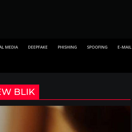
twa internetowe, ost
etowych, listy scamów, phishing, spam
AL MEDIA
DEEPFAKE
PHISHING
SPOOFING
E-MAIL
EW BLIK