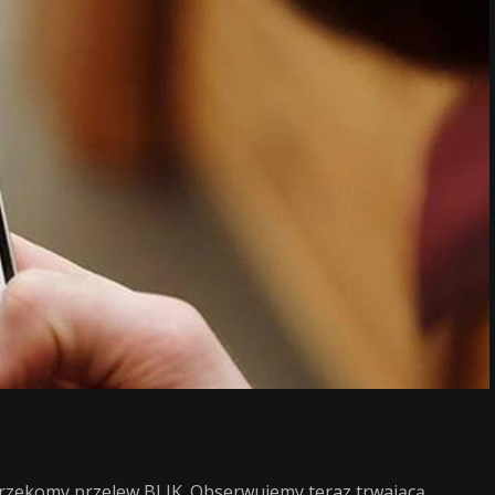
rzekomy przelew BLIK. Obserwujemy teraz trwającą