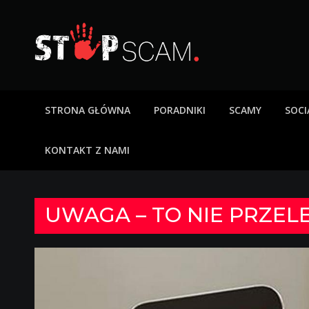
Skip
to
content
StopScam – oszus
Blog o bezpieczeństwie w sieci. Opisy oszustw intern
STRONA GŁÓWNA
PORADNIKI
SCAMY
SOCI
KONTAKT Z NAMI
UWAGA – TO NIE PRZEL