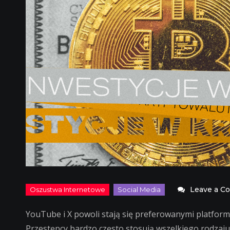
Leave a 
YouTube i X powoli stają się preferowanymi platfo
Przestępcy bardzo często stosują wszelkiego rodzaju 