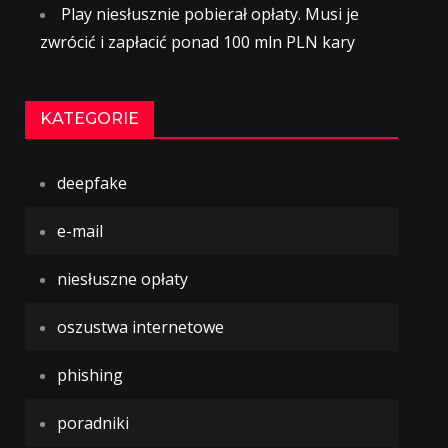
Play niesłusznie pobierał opłaty. Musi je
zwrócić i zapłacić ponad 100 mln PLN kary
KATEGORIE
deepfake
e-mail
niesłuszne opłaty
oszustwa internetowe
phishing
poradniki