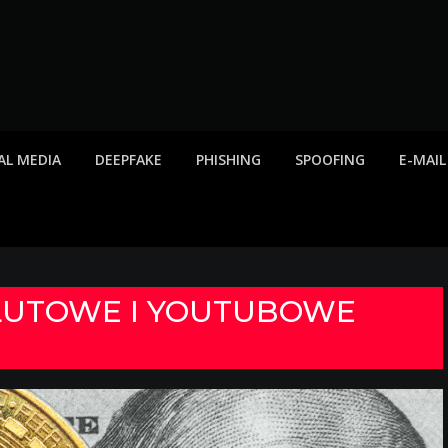
twa internetowe, ost
etowych, listy scamów, phishing, spam
AL MEDIA
DEEPFAKE
PHISHING
SPOOFING
E-MAIL
UTOWE I YOUTUBOWE