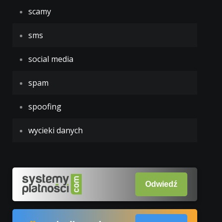
scamy
sms
social media
spam
spoofing
wycieki danych
Odwiedź