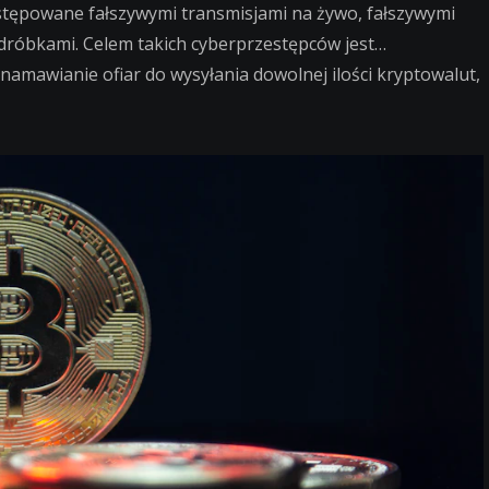
stępowane fałszywymi transmisjami na żywo, fałszywymi
róbkami. Celem takich cyberprzestępców jest…
amawianie ofiar do wysyłania dowolnej ilości kryptowalut,