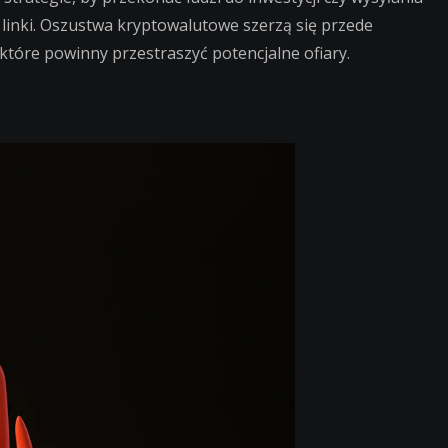
i
 linki. Oszustwa kryptowalutowe szerzą się przede
youtubowe
które powinny przestraszyć potencjalne ofiary.
szaleją