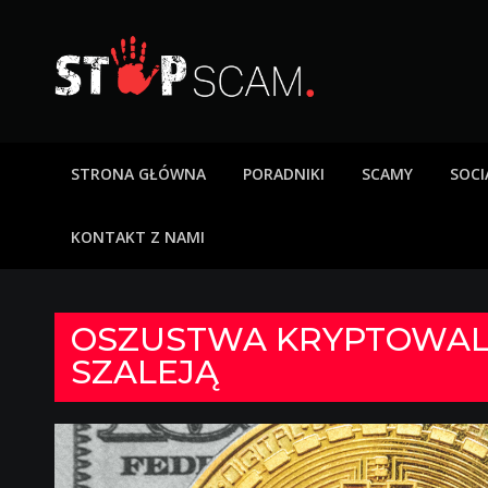
Skip
to
content
StopScam – oszus
Blog o bezpieczeństwie w sieci. Opisy oszustw intern
STRONA GŁÓWNA
PORADNIKI
SCAMY
SOCI
KONTAKT Z NAMI
OSZUSTWA KRYPTOWAL
SZALEJĄ