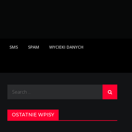
rzeżenia o scamach
SMS
SPAM
WYCIEKI DANYCH
Search
for:
OSTATNIE WPISY