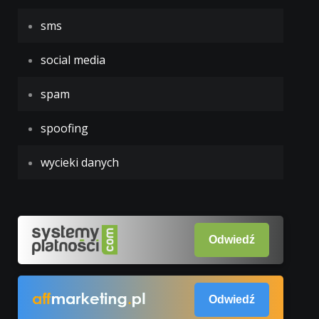
sms
social media
spam
spoofing
wycieki danych
Odwiedź
Odwiedź