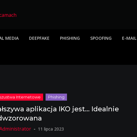
twa internetowe, ost
etowych, listy scamów, phishing, spam
AL MEDIA
DEEPFAKE
PHISHING
SPOOFING
E-MAIL
ałszywa aplikacja IKO jest… Idealnie
dwzorowana
11 lipca 2023