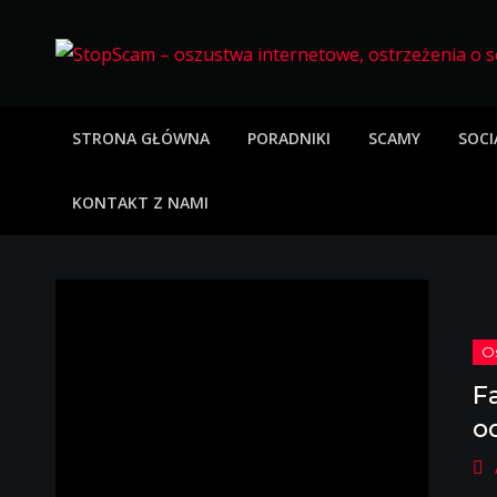
Skip
to
content
StopScam – oszus
Blog o bezpieczeństwie w sieci. Opisy oszustw intern
STRONA GŁÓWNA
PORADNIKI
SCAMY
SOCI
KONTAKT Z NAMI
F
o