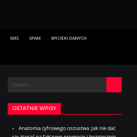
rzeżenia o scamach
SMS
SPAM
WYCIEKI DANYCH
Search
for:
OSTATNIE WPISY
Anatomia cyfrowego oszustwa. Jak nie dać
się złapać na fałszywe promocje i bezpiecznie