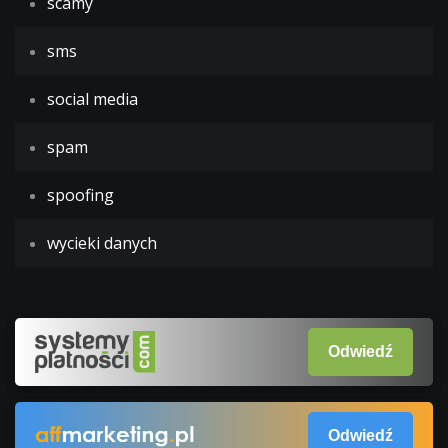
scamy
sms
social media
spam
spoofing
wycieki danych
Odwiedź
Odwiedź