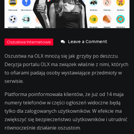
on
Leave a Comment
OLX
Oszustwa na OLX mnożą się jak grzyby po deszczu.
reaguje
Decyzja portalu OLX ma związek właśnie z nimi, których
na
to ofiarami padają osoby wystawiające przedmioty w
oszustwa!
serwisie.
Platforma poinformowała klientów, że już od 14 maja
numery telefonów w części ogłoszeń widoczne będą
tylko dla zalogowanych użytkowników. W efekcie ma
zwiększyć się bezpieczeństwo użytkowników i utrudnić
równocześnie działanie oszustom.