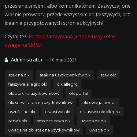
przesłane smsem, albo komunikatorem. Zazwyczaj one
właśnie prowadzą przede wszystkim do fałszywych, acz
idealnie przygotowanych stron aukcyjnych!
Czytaj też:
Paczka zatrzymana przez służby celne –
uwaga na SMSy!
10 maja 2021
atak na olx
atak na użytkowników olx
atak olx
fałszywe allegro olx
olx allegro
olx atak na użytkowników
olx portal
olx serwis atak na użytkowników
olx uwaga portal
oszuści na olx
oszustwa olx
oszustwa olx allegro
serwis olx
sms oszustwa olx
uwaga na olx
uwaga na olx atak na użytkowników
uwaga olx