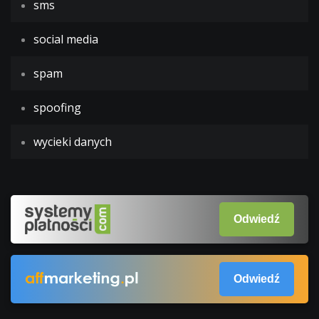
sms
social media
spam
spoofing
wycieki danych
Odwiedź
Odwiedź