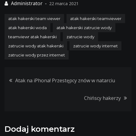
22 marca 2021
atak hakerski team viewer
atak hakerski teamviewer
atak hakerski woda
atak hakerski zatrucie wody
teamviewr atak hakerski
zatrucie wody
zatrucie wody atak hakerski
zatrucie wody internet
zatrucie wody przez internet
Nawigacja
Atak na iPhona! Przestępcy znów w natarciu
wpisu
Chińscy hakerzy
Dodaj komentarz