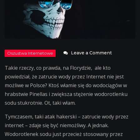
on
Leave a Comment
Zatrucie
Takie rzeczy, co prawda, na Florydzie, ale kto
wody
powiedział, że zatrucie wody przez Internet nie jest
przez
możliwe w Polsce? Ktoś włamie się do wodociągów w
internet
hrabstwie Pinellas i zwiększa stężenie wodorotlenku
–
sodu stukrotnie. Ot, taki włam.
to
możliwe!
Tymczasem, taki atak hakerski – zatrucie wody przez
internet – zdaje się być niemożliwy. A jednak.
Wodorotlenek sodu just przecież stosowany przez