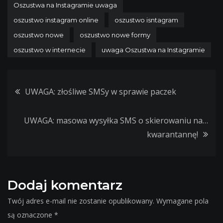
Oszustwa na Instagramie uwaga
oszustwo instagram online
oszustwo isntagram
oszustwo nowe
oszustwo nowe formy
oszustwo w internecie
uwaga Oszustwa na Instagramie
Nawigacja
UWAGA: złośliwe SMSy w sprawie paczek
wpisu
UWAGA: masowa wysyłka SMS o skierowaniu na…
kwarantannę!
Dodaj komentarz
Twój adres e-mail nie zostanie opublikowany.
Wymagane pola
są oznaczone
*