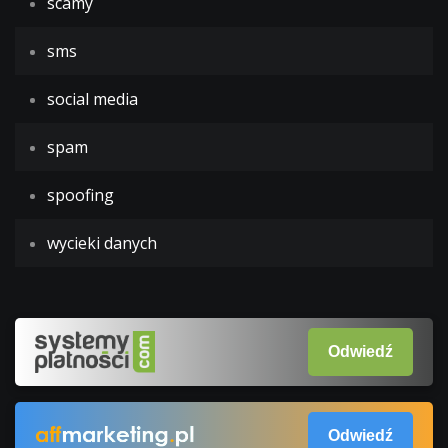
scamy
sms
social media
spam
spoofing
wycieki danych
Odwiedź
Odwiedź