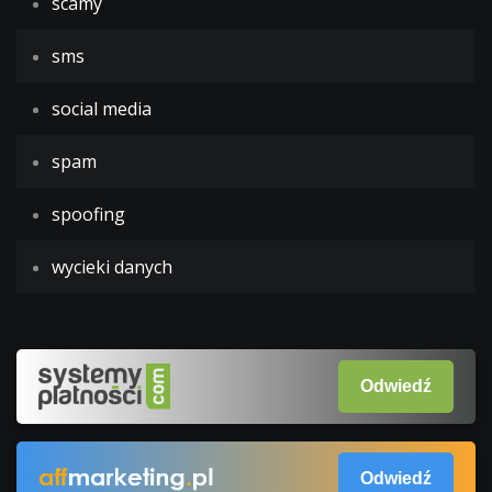
scamy
sms
social media
spam
spoofing
wycieki danych
Odwiedź
Odwiedź