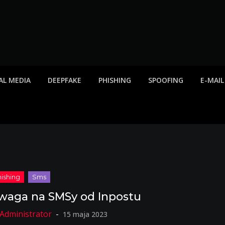
twa internetowe, ost
etowych, listy scamów, phishing, spam
AL MEDIA
DEEPFAKE
PHISHING
SPOOFING
E-MAIL
waga na SMSy od Inpostu
15 maja 2023