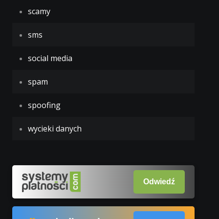
scamy
sms
social media
spam
spoofing
wycieki danych
Odwiedź