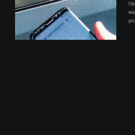
Ob
wi
po