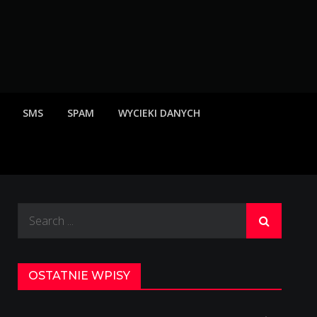
rzeżenia o scamach
SMS
SPAM
WYCIEKI DANYCH
Search
for:
OSTATNIE WPISY