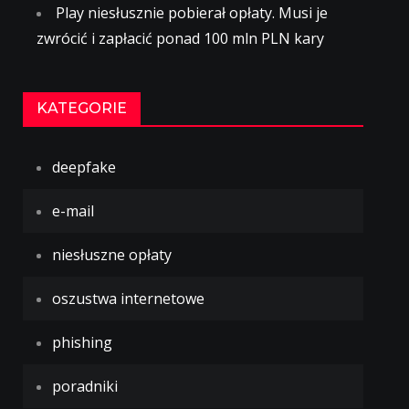
Play niesłusznie pobierał opłaty. Musi je
zwrócić i zapłacić ponad 100 mln PLN kary
KATEGORIE
deepfake
e-mail
niesłuszne opłaty
oszustwa internetowe
phishing
poradniki