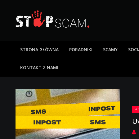
Skip
to
content
StopScam – oszus
Blog o bezpieczeństwie w sieci. Opisy oszustw intern
STRONA GŁÓWNA
PORADNIKI
SCAMY
SOCI
KONTAKT Z NAMI
U