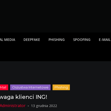
twa internetowe, ost
etowych, listy scamów, phishing, spam
AL MEDIA
DEEPFAKE
PHISHING
SPOOFING
E-MAIL
waga klienci ING!
13 grudnia 2022