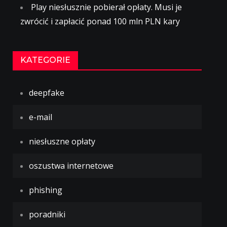
Play niesłusznie pobierał opłaty. Musi je
zwrócić i zapłacić ponad 100 mln PLN kary
KATEGORIE
deepfake
e-mail
niesłuszne opłaty
oszustwa internetowe
phishing
poradniki