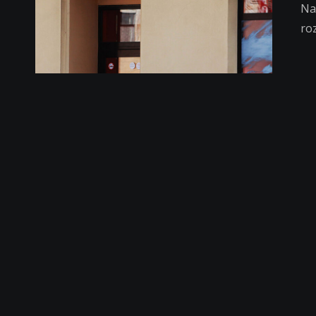
Na
ro