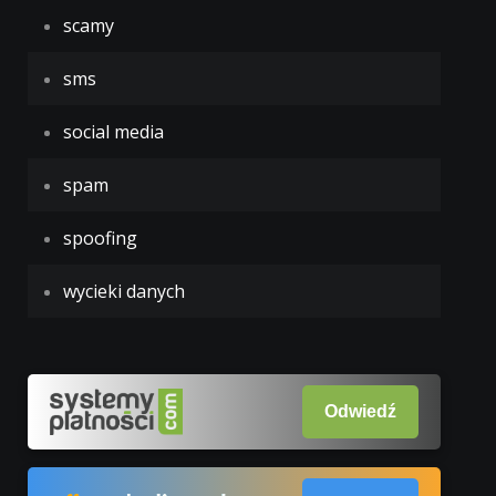
scamy
sms
social media
spam
spoofing
wycieki danych
Odwiedź