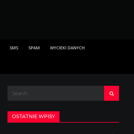
rzeżenia o scamach
SMS
SPAM
WYCIEKI DANYCH
Search
for:
OSTATNIE WPISY