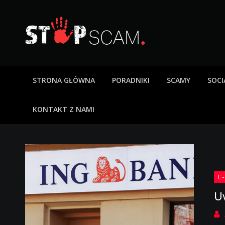
Skip
to
content
StopScam – oszus
Blog o bezpieczeństwie w sieci. Opisy oszustw intern
STRONA GŁÓWNA
PORADNIKI
SCAMY
SOCI
KONTAKT Z NAMI
U