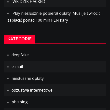
WK DZIK HACKED
Play niesłusznie pobierał opłaty. Musi je zwrócić i
zapłacić ponad 100 mln PLN kary
KATEGORIE
deepfake
e-mail
niesłuszne opłaty
oszustwa internetowe
phishing