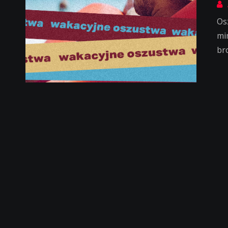
Os
mim
br