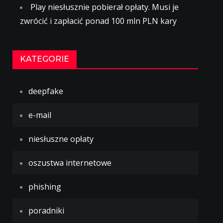
Play niesłusznie pobierał opłaty. Musi je
zwrócić i zapłacić ponad 100 mln PLN kary
KATEGORIE
deepfake
e-mail
niesłuszne opłaty
oszustwa internetowe
phishing
poradniki