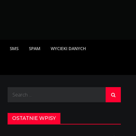
rzeżenia o scamach
SMS
SPAM
WYCIEKI DANYCH
Search
for:
OSTATNIE WPISY