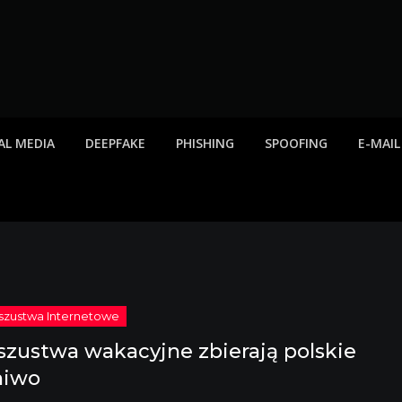
twa internetowe, ost
etowych, listy scamów, phishing, spam
AL MEDIA
DEEPFAKE
PHISHING
SPOOFING
E-MAIL
szustwa wakacyjne zbierają polskie
niwo