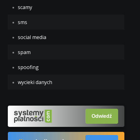
scamy
sms
social media
spam
spoofing
wycieki danych
Odwiedź