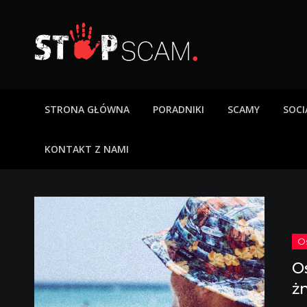
Skip
to
content
StopScam – oszus
Blog o bezpieczeństwie w sieci. Opisy oszustw intern
STRONA GŁÓWNA
PORADNIKI
SCAMY
SOCI
KONTAKT Z NAMI
O
ż