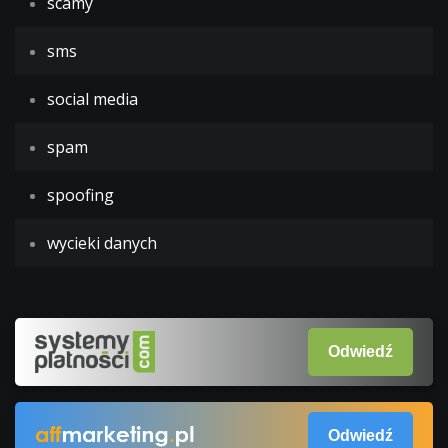
scamy
sms
social media
spam
spoofing
wycieki danych
Odwiedź
Odwiedź