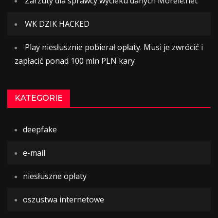
Zarzuty dla sprawcy wycieku danych Morele.net
WK DZIK HACKED
Play niesłusznie pobierał opłaty. Musi je zwrócić i
zapłacić ponad 100 mln PLN kary
KATEGORIE
deepfake
e-mail
niesłuszne opłaty
oszustwa internetowe