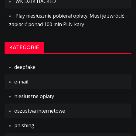
WK DZIK HACKED
Play niesłusznie pobierał opłaty. Musi je zwrócić i
zapłacić ponad 100 mln PLN kary
KATEGORIE
deepfake
e-mail
niesłuszne opłaty
oszustwa internetowe
phishing