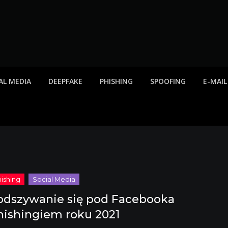
twa internetowe, ost
etowych, listy scamów, phishing, spam
AL MEDIA
DEEPFAKE
PHISHING
SPOOFING
E-MAIL
odszywanie się pod Facebooka
hishingiem roku 2021