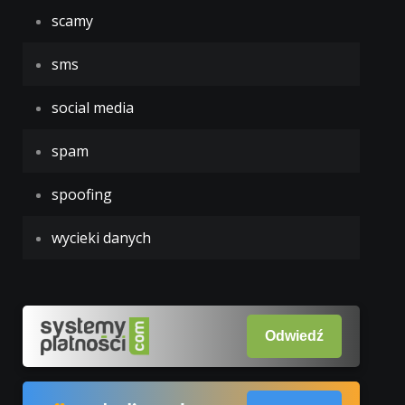
scamy
sms
social media
spam
spoofing
wycieki danych
Odwiedź