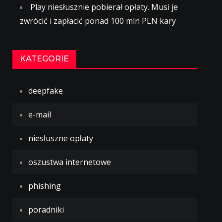
Play niesłusznie pobierał opłaty. Musi je
zwrócić i zapłacić ponad 100 mln PLN kary
KATEGORIE
deepfake
e-mail
niesłuszne opłaty
oszustwa internetowe
phishing
poradniki