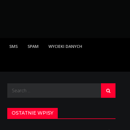
rzeżenia o scamach
SMS
SPAM
WYCIEKI DANYCH
Search
for:
OSTATNIE WPISY