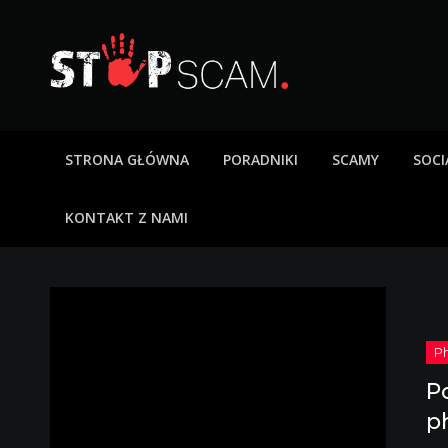
Skip
to
content
StopScam – oszus
Blog o bezpieczeństwie w sieci. Opisy oszustw intern
STRONA GŁÓWNA
PORADNIKI
SCAMY
SOCI
KONTAKT Z NAMI
P
p