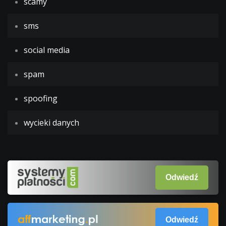
scamy
sms
social media
spam
spoofing
wycieki danych
Odwiedź
Odwiedź