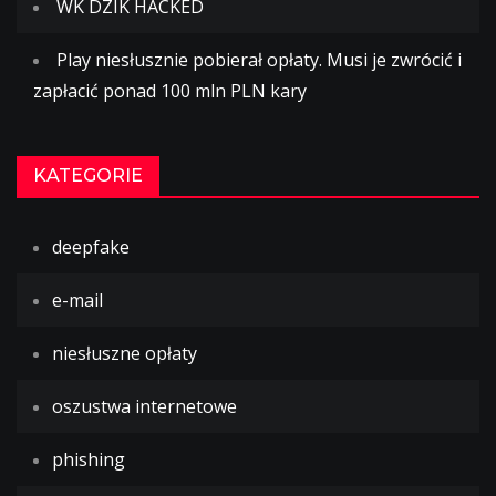
WK DZIK HACKED
Play niesłusznie pobierał opłaty. Musi je zwrócić i
zapłacić ponad 100 mln PLN kary
KATEGORIE
deepfake
e-mail
niesłuszne opłaty
oszustwa internetowe
phishing