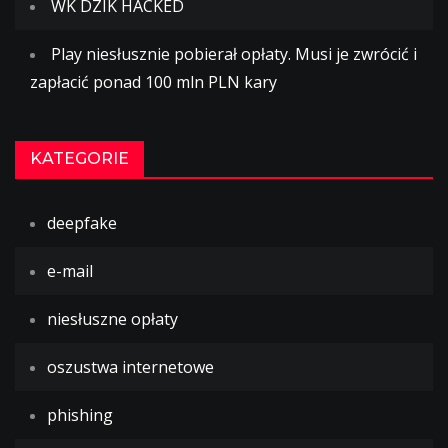
WK DZIK HACKED
Play niesłusznie pobierał opłaty. Musi je zwrócić i
zapłacić ponad 100 mln PLN kary
KATEGORIE
deepfake
e-mail
niesłuszne opłaty
oszustwa internetowe
phishing