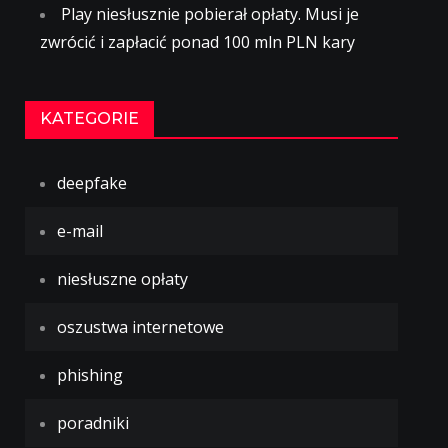
Play niesłusznie pobierał opłaty. Musi je
zwrócić i zapłacić ponad 100 mln PLN kary
KATEGORIE
deepfake
e-mail
niesłuszne opłaty
oszustwa internetowe
phishing
poradniki