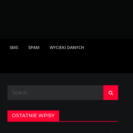
rzeżenia o scamach
SMS
SPAM
WYCIEKI DANYCH
Search
for:
OSTATNIE WPISY