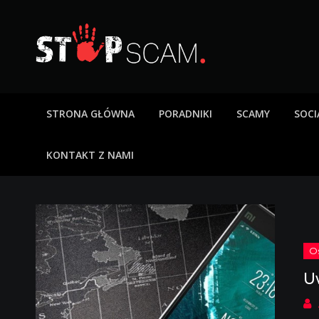
Skip
to
content
StopScam – oszus
Blog o bezpieczeństwie w sieci. Opisy oszustw intern
STRONA GŁÓWNA
PORADNIKI
SCAMY
SOCI
KONTAKT Z NAMI
U