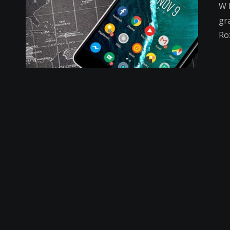
W 
gr
Roz