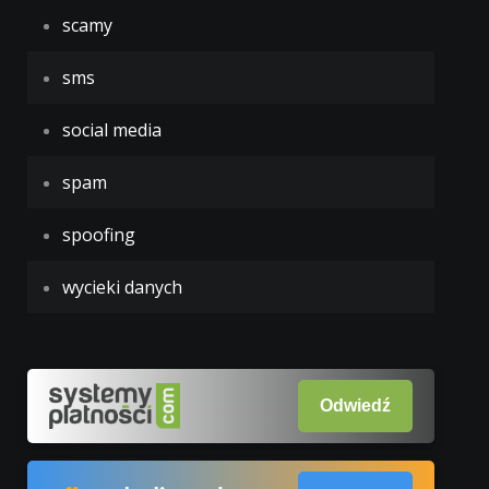
scamy
sms
social media
spam
spoofing
wycieki danych
Odwiedź