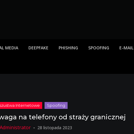
twa internetowe, ost
etowych, listy scamów, phishing, spam
AL MEDIA
DEEPFAKE
PHISHING
SPOOFING
E-MAIL
waga na telefony od straży granicznej
28 listopada 2023