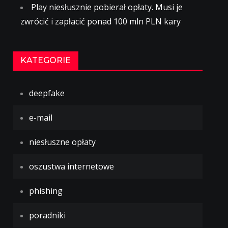
Play niesłusznie pobierał opłaty. Musi je
zwrócić i zapłacić ponad 100 mln PLN kary
KATEGORIE
deepfake
e-mail
niesłuszne opłaty
oszustwa internetowe
phishing
poradniki