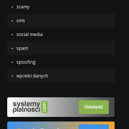
scamy
sms
social media
spam
spoofing
wycieki danych
Odwiedź