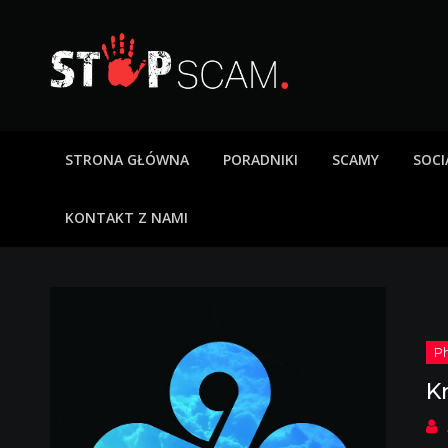
Skip
to
content
StopScam – oszus
Blog o bezpieczeństwie w sieci. Opisy oszustw intern
STRONA GŁÓWNA
PORADNIKI
SCAMY
SOCI
KONTAKT Z NAMI
K