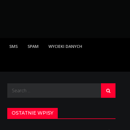
rzeżenia o scamach
SMS
SPAM
WYCIEKI DANYCH
Search
for:
OSTATNIE WPISY