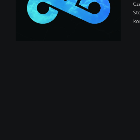
Cz
St
ko