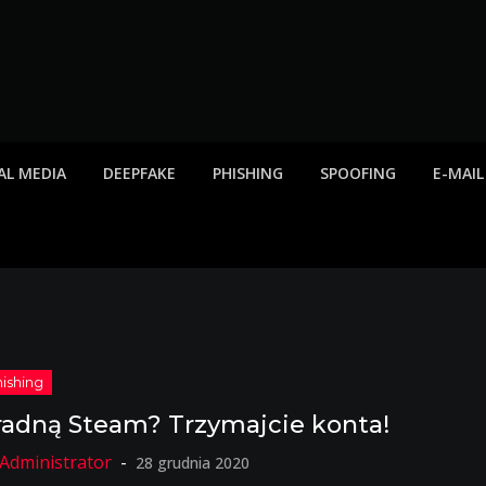
twa internetowe, ost
etowych, listy scamów, phishing, spam
AL MEDIA
DEEPFAKE
PHISHING
SPOOFING
E-MAIL
radną Steam? Trzymajcie konta!
28 grudnia 2020