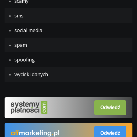
scamy
sms
social media
spam
spoofing
wycieki danych
Odwiedź
Odwiedź