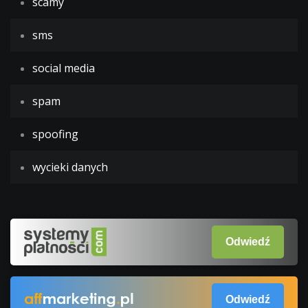
scamy
sms
social media
spam
spoofing
wycieki danych
Odwiedź
Odwiedź