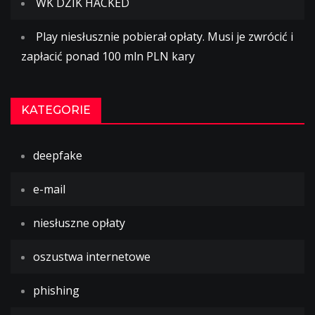
WK DZIK HACKED
Play niesłusznie pobierał opłaty. Musi je zwrócić i
zapłacić ponad 100 mln PLN kary
KATEGORIE
deepfake
e-mail
niesłuszne opłaty
oszustwa internetowe
phishing