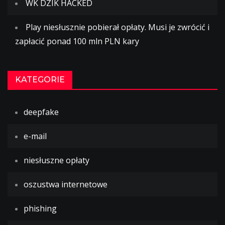
WK DZIK HACKED
Play niesłusznie pobierał opłaty. Musi je zwrócić i
zapłacić ponad 100 mln PLN kary
KATEGORIE
deepfake
e-mail
niesłuszne opłaty
oszustwa internetowe
phishing