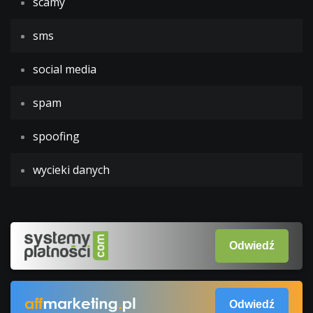
scamy
sms
social media
spam
spoofing
wycieki danych
Odwiedź
Odwiedź