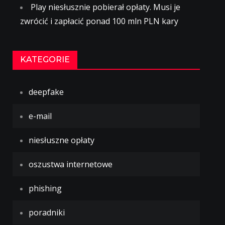
Play niesłusznie pobierał opłaty. Musi je
zwrócić i zapłacić ponad 100 mln PLN kary
KATEGORIE
deepfake
e-mail
niesłuszne opłaty
oszustwa internetowe
phishing
poradniki