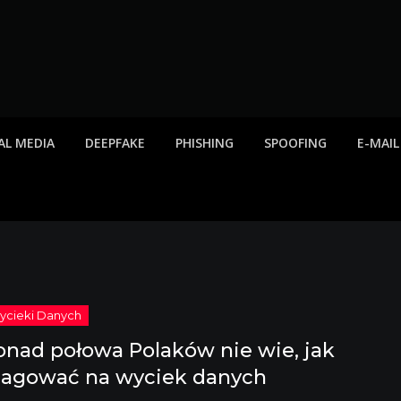
twa internetowe, ost
etowych, listy scamów, phishing, spam
AL MEDIA
DEEPFAKE
PHISHING
SPOOFING
E-MAIL
onad połowa Polaków nie wie, jak
eagować na wyciek danych