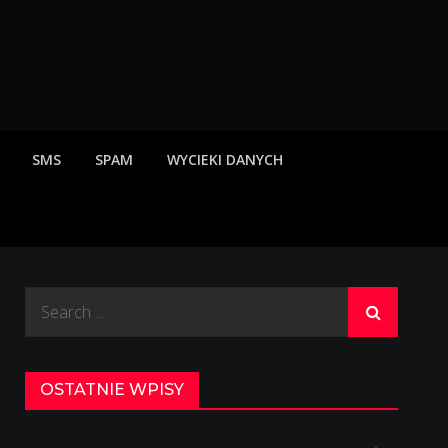
rzeżenia o scamach
SMS
SPAM
WYCIEKI DANYCH
Search
for:
OSTATNIE WPISY