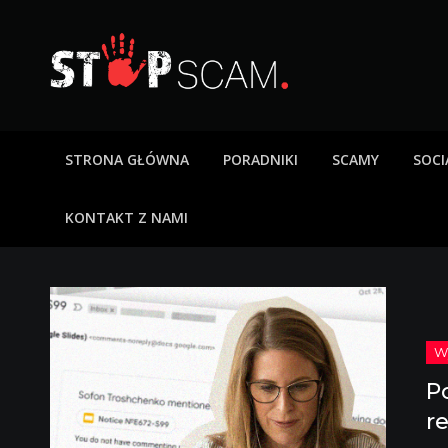
Skip
to
content
StopScam – oszus
Blog o bezpieczeństwie w sieci. Opisy oszustw intern
STRONA GŁÓWNA
PORADNIKI
SCAMY
SOCI
KONTAKT Z NAMI
P
r