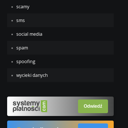
scamy
sms
social media
spam
spoofing
wycieki danych
Odwiedź