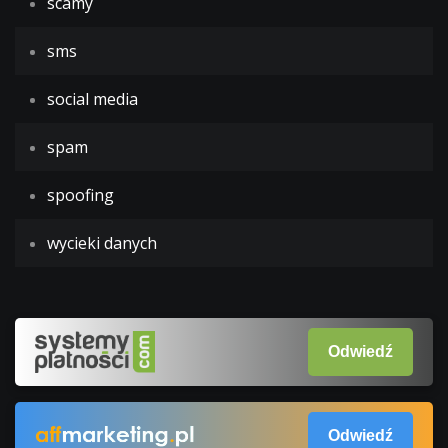
scamy
sms
social media
spam
spoofing
wycieki danych
Odwiedź
Odwiedź