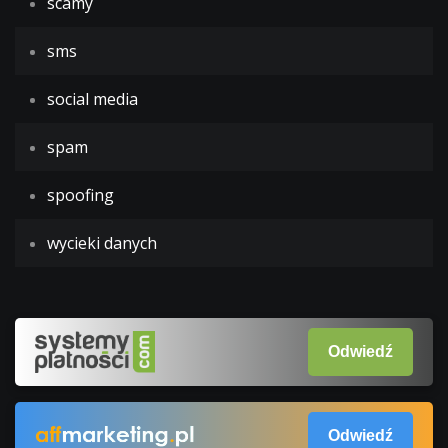
scamy
sms
social media
spam
spoofing
wycieki danych
Odwiedź
Odwiedź