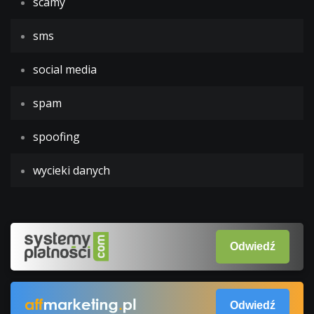
scamy
sms
social media
spam
spoofing
wycieki danych
Odwiedź
Odwiedź