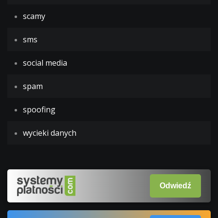
scamy
sms
social media
spam
spoofing
wycieki danych
Odwiedź