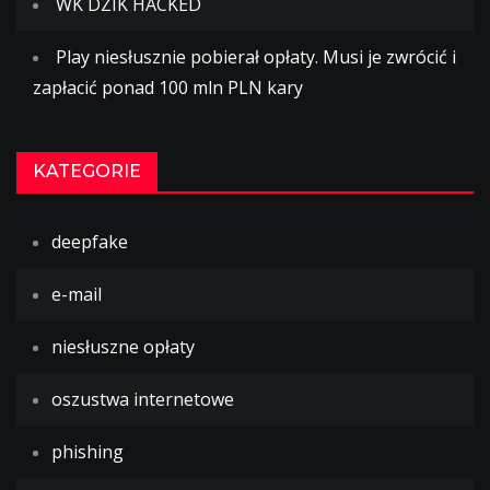
WK DZIK HACKED
Play niesłusznie pobierał opłaty. Musi je zwrócić i
zapłacić ponad 100 mln PLN kary
KATEGORIE
deepfake
e-mail
niesłuszne opłaty
oszustwa internetowe
phishing