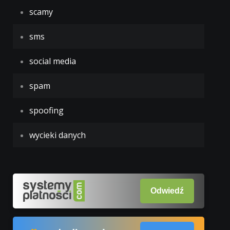
scamy
sms
social media
spam
spoofing
wycieki danych
Odwiedź