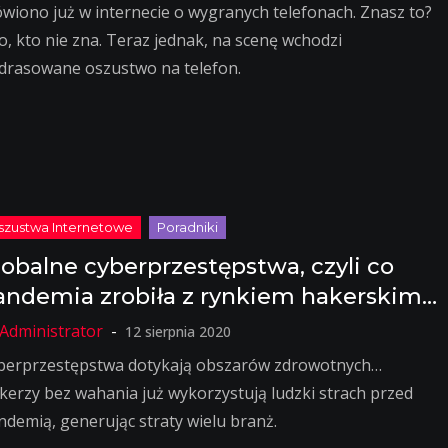
wiono już w internecie o wygranych telefonach. Znasz to?
o, kto nie zna. Teraz jednak, na scenę wchodzi
drasowane oszustwo na telefon.
lobalne cyberprzestępstwa, czyli co
andemia zrobiła z rynkiem hakerskim…
12 sierpnia 2020
berprzestępstwa dotykają obszarów zdrowotnych…
kerzy bez wahania już wykorzystują ludzki strach przed
ndemią, generując straty wielu branż.