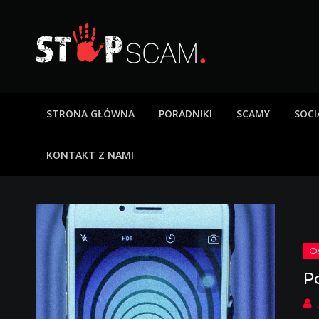
Skip
to
content
StopScam – oszus
Blog o bezpieczeństwie w sieci. Opisy oszustw intern
STRONA GŁÓWNA
PORADNIKI
SCAMY
SOCI
KONTAKT Z NAMI
P