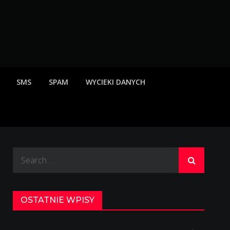
rzeżenia o scamach
SMS
SPAM
WYCIEKI DANYCH
Search
for:
OSTATNIE WPISY