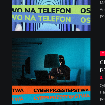
Mó
An
po
G
p
Cy
Ha
pa