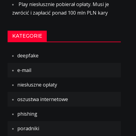
Play niesłusznie pobierał opłaty. Musi je
zwrócić i zapłacić ponad 100 mln PLN kary
KATEGORIE
deepfake
e-mail
niesłuszne opłaty
oszustwa internetowe
phishing
poradniki