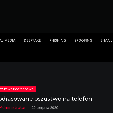
twa internetowe, ost
etowych, listy scamów, phishing, spam
AL MEDIA
DEEPFAKE
PHISHING
SPOOFING
E-MAIL
odrasowane oszustwo na telefon!
20 sierpnia 2020