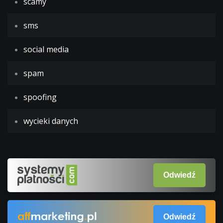
scamy
sms
social media
spam
spoofing
wycieki danych
Odwiedź
Odwiedź