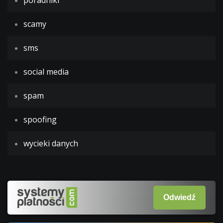
poradniki
scamy
sms
social media
spam
spoofing
wycieki danych
Odwiedź