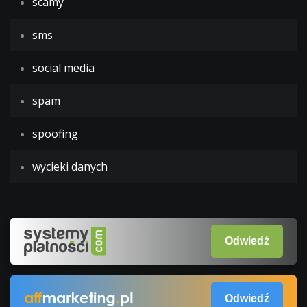
scamy
sms
social media
spam
spoofing
wycieki danych
Odwiedź
Odwiedź