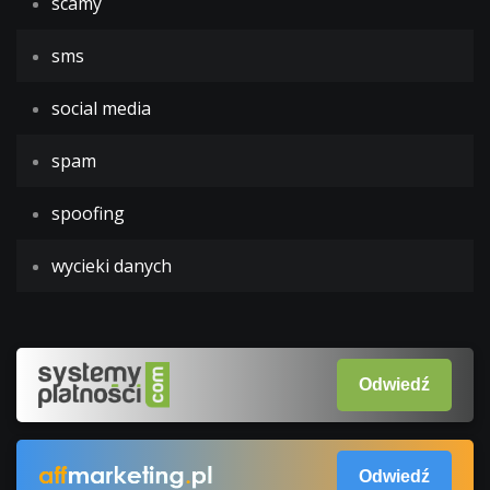
scamy
sms
social media
spam
spoofing
wycieki danych
Odwiedź
Odwiedź