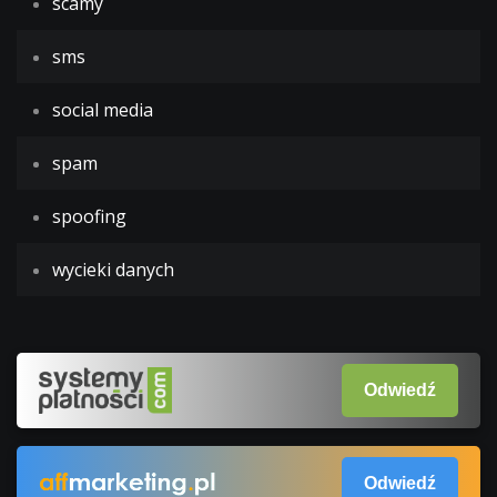
scamy
sms
social media
spam
spoofing
wycieki danych
Odwiedź
Odwiedź