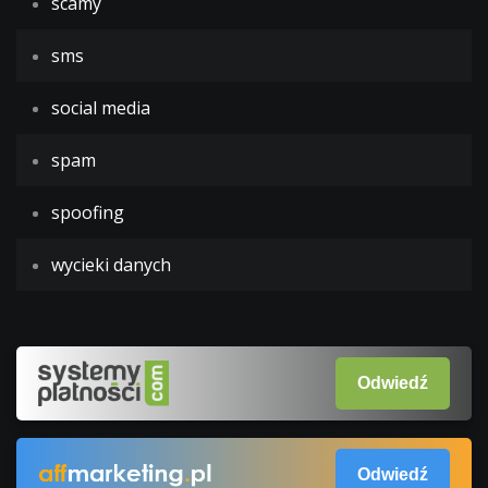
scamy
sms
social media
spam
spoofing
wycieki danych
Odwiedź
Odwiedź