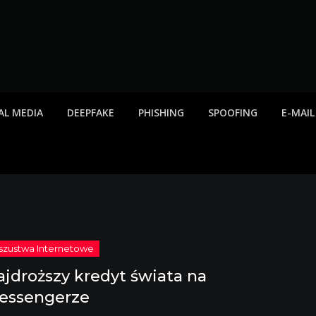
twa internetowe, ost
etowych, listy scamów, phishing, spam
AL MEDIA
DEEPFAKE
PHISHING
SPOOFING
E-MAIL
ajdroższy kredyt świata na
essengerze