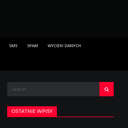
rzeżenia o scamach
SMS
SPAM
WYCIEKI DANYCH
Search
for:
OSTATNIE WPISY