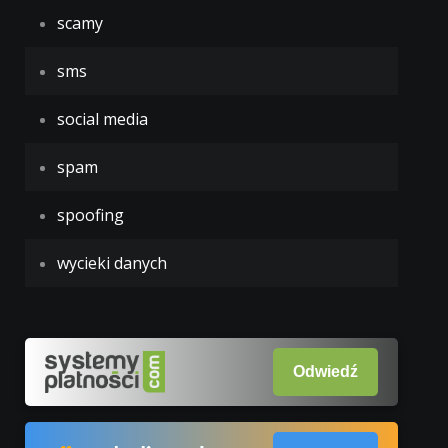
scamy
sms
social media
spam
spoofing
wycieki danych
Odwiedź