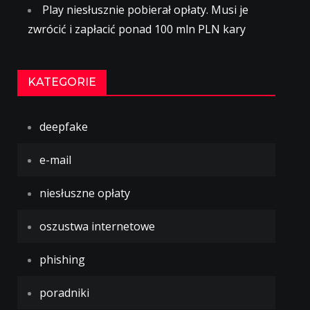
Play niesłusznie pobierał opłaty. Musi je
zwrócić i zapłacić ponad 100 mln PLN kary
KATEGORIE
deepfake
e-mail
niesłuszne opłaty
oszustwa internetowe
phishing
poradniki