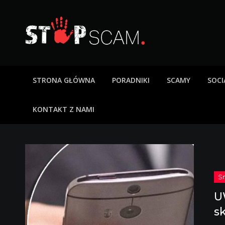
Skip
to
content
StopScam – oszus
Blog o bezpieczeństwie w sieci. Opisy oszustw intern
STRONA GŁÓWNA
PORADNIKI
SCAMY
SOCI
KONTAKT Z NAMI
U
s