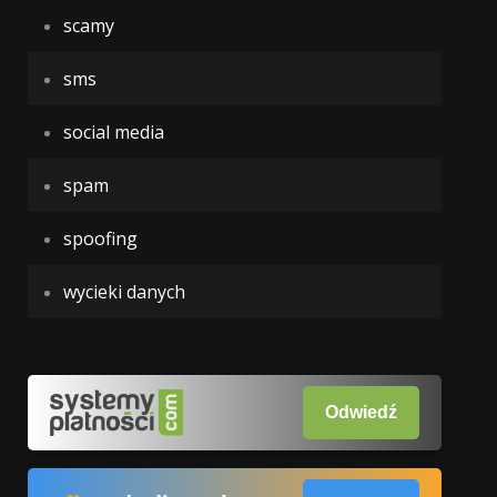
scamy
sms
social media
spam
spoofing
wycieki danych
Odwiedź