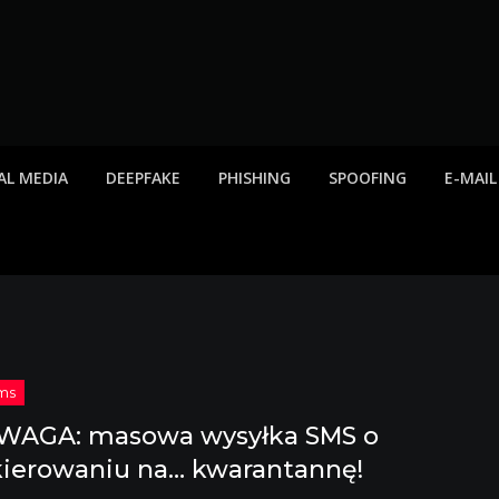
twa internetowe, ost
etowych, listy scamów, phishing, spam
AL MEDIA
DEEPFAKE
PHISHING
SPOOFING
E-MAIL
WAGA: masowa wysyłka SMS o
kierowaniu na… kwarantannę!