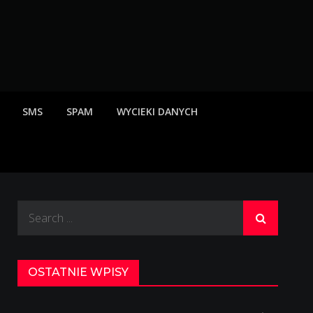
rzeżenia o scamach
SMS
SPAM
WYCIEKI DANYCH
Search
for:
OSTATNIE WPISY