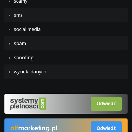
scamy
sms
social media
spam
spoofing
wycieki danych
Odwiedź
Odwiedź